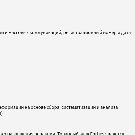
ий и массовых коммуникаций, регистрационный номер и дата
ормации на основе сбора, систематизации и анализа
и)
ого разрешения редакции. Товарный знак Forbes является