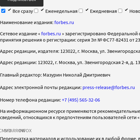
Все сразу
Еженедельная
Ежедневная
Ново
Наименование издания:
forbes.ru
Cетевое издание «
forbes.ru
» зарегистрировано Федеральной 
принятия решения о регистрации: серия Эл № ФС77-82431 от 23 
Адрес редакции, издателя: 123022, г. Москва, ул. Звенигородская 2-
Адрес редакции: 123022, г. Москва, ул. Звенигородская 2-я, д. 13, с
Главный редактор: Мазурин Николай Дмитриевич
Адрес электронной почты редакции:
press-release@forbes.ru
Номер телефона редакции:
+7 (495) 565-32-06
На информационном ресурсе применяются рекомендательные 
сведений, относящихся к предпочтениям пользователей сети 
СМИ2
SPARROW
INFOX
Перепечатка материалов и использование их в любой форме, в