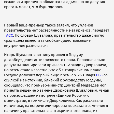
вежливо и прилично общается с людьми, но по делу так
врезать может, что будь здоров».
Первый вице-премьер также заявил, что у членов
правительства нет растерянности из-за кризиса, передает
ТАСС
. По словам Шувалова, правительство даже смогло
«ради дела вынести за скобки» существовавшие
внутренние разногласия.
Игорь Шувалов в пятницу пришел в Госдуму
для обсуждения антикризисного плана. Первоначально
депутаты планировали пригласить Аркадия Дворковича,
но затем стало известно, что об антикризисном плане
Госдуме доложит первый вице-премьер. 26 января
РБК
со
ссылкой на источник, близкий к руководству Госдумы,
сообщило, что премьер-министр Дмитрий Медведев мог
принять решение о замене Дворковича Шуваловым, узнав
о произошедшем на встрече «Единой России» с
министрами, в том числе Дворковичем. Как рассказали
источники, на встрече единороссы высказали сомнения в
наличии у правительства антикризисного плана, их