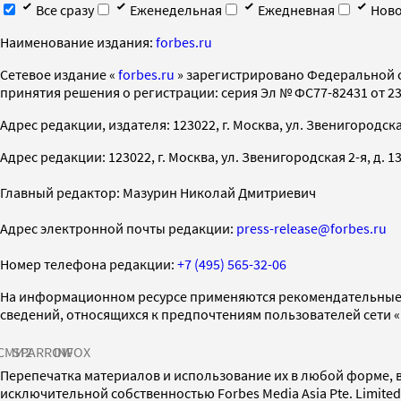
Все сразу
Еженедельная
Ежедневная
Ново
Наименование издания:
forbes.ru
Cетевое издание «
forbes.ru
» зарегистрировано Федеральной 
принятия решения о регистрации: серия Эл № ФС77-82431 от 23 
Адрес редакции, издателя: 123022, г. Москва, ул. Звенигородская 2-
Адрес редакции: 123022, г. Москва, ул. Звенигородская 2-я, д. 13, с
Главный редактор: Мазурин Николай Дмитриевич
Адрес электронной почты редакции:
press-release@forbes.ru
Номер телефона редакции:
+7 (495) 565-32-06
На информационном ресурсе применяются рекомендательные 
сведений, относящихся к предпочтениям пользователей сети 
СМИ2
SPARROW
INFOX
Перепечатка материалов и использование их в любой форме, в
исключительной собственностью Forbes Media Asia Pte. Limite