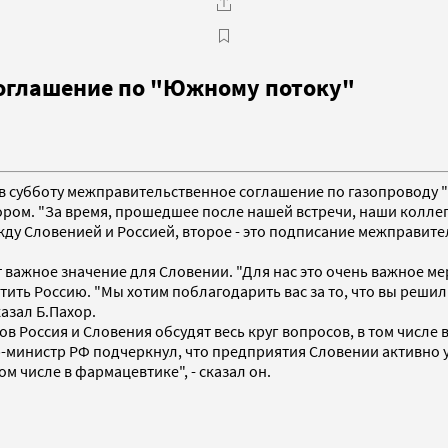
соглашение по "Южному потоку"
ть в субботу межправительственное соглашение по газопровод
ром. "За время, прошедшее после нашей встречи, наши коллег
ду Словенией и Россией, второе - это подписание межправител
 важное значение для Словении. "Для нас это очень важное ме
ить Россию. "Мы хотим поблагодарить вас за то, что вы решил
казал Б.Пахор.
ов Россия и Словения обсудят весь круг вопросов, в том числе
р-министр РФ подчеркнул, что предприятия Словении активно 
м числе в фармацевтике", - сказал он.