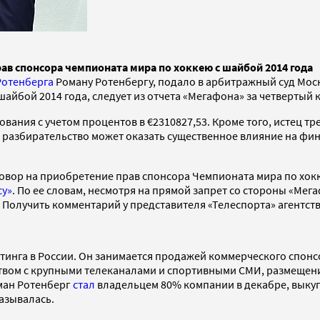
рав спонсора чемпионата мира по хоккею с шайбой 2014 года
Ротенберга
Роману Ротенбергу, подало в арбитражный суд Моск
айбой 2014 года, следует из отчета «Мегафона» за четвертый к
ования с учетом процентов в €2310827,53. Кроме того, истец т
ое разбирательство может оказать существенное влияние на ф
говор на приобретение прав спонсора Чемпионата мира по хок
су»
. По ее словам, несмотря на прямой запрет со стороны «Мег
 Получить комментарий у представителя «Телеспорта» агентств
тинга в России. Он занимается продажей коммерческого спонс
вом с крупными телеканалами и спортивными СМИ, размещени
оман Ротенберг
стал
владельцем 80% компании в декабре, выкуп
азывалась.