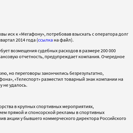
вы иск к «Мегафону», потребовав взыскать с оператора долг
вартал 2014 года (
ссылка
на файл).
ребует возмещения судебных расходов в размере 200 000
инансовую отчетность, предупреждает компания. Очередное
кею, но переговоры закончились безрезультатно,
афона», «Телеспорт» разместил товарный знак компании на
у не удалось.
орства в крупных спортивных мероприятиях,
ем прямой и спонсорской рекламы в спортивных
ив акции у бывшего коммерческого директора Российского