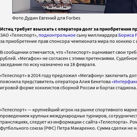
Фото Дудин Евгений для Forbes
Истец требует взыскать с оператора долг за приобретение п
ЗАО «Телеспорт»,
подконтрольное
сыну миллиардера
Бориса 
за приобретение прав спонсора чемпионата мира по хоккею с ш
В сообщении отмечается, что «Телеспорт» оценивает свои треб
рублей. «Мегафон» не согласен с этими претензиями. Судебн
заседание по иску назначено на 18 февраля.
«Телеспорт» в 2014 году предложил «Мегафону» заключить до
пояснила представитель оператора Алия Бекетова
«Интерфак
игровой форме хоккеистов сборной России и бортах стадиона.
«Телеспорт» — крупнейший игрок на рынке спортивного марке
проведением крупных международных турниров, сотрудничест
трансляциях, следует из информации с сайта «Телеспорта». Р
футбольного союза (РФС) Петра Макаренко. Сумма сделки не н