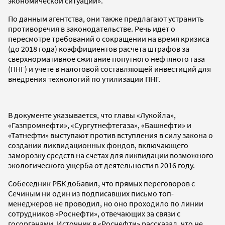
экономической ситуации».
По данным агентства, они также предлагают устранить
противоречия в законодательстве. Речь идет о
пересмотре требований о сокращении на время кризиса
(до 2018 года) коэффициентов расчета штрафов за
сверхнормативное сжигание попутного нефтяного газа
(ПНГ) и учете в налоговой составляющей инвестиций для
внедрения технологий по утилизации ПНГ.
В документе указывается, что главы «Лукойла»,
«Газпромнефти», «Сургутнефтегаза», «Башнефти» и
«Татнефти» выступают против вступления в силу закона о
создании ликвидационных фондов, включающего
заморозку средств на счетах для ликвидации возможного
экологического ущерба от деятельности в 2016 году.
Собеседник РБК добавил, что прямых переговоров с
Сечиным ни один из подписавших письмо топ-
менеджеров не проводил, но оно проходило по линии
сотрудников «Роснефти», отвечающих за связи с
госорганами. Источник в «Роснефти» рассказал, что не