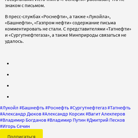
знаком с письмом.
В пресс-службах «Роснефти», а также «Лукойла»,
«Башнефти», «Газпром нефти» содержание письма
комментировать не стали. С представителями «Татнефти»
и «Сургутнефтегаза», а также Минприроды связаться не
удалось.
#
Лукойл
#
Башнефть
#
Роснефть
#
Сургутнефтегаз
#
Татнефть
#
Александр Дюков
#
Александр Корсик
#
Вагит Алекперов
#
Владимир Богданов
#
Владимир Путин
#
Дмитрий Песков
#
Игорь Сечин
Подписаться