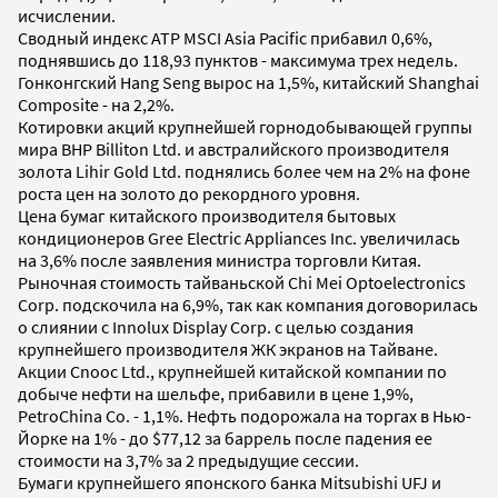
исчислении.
Сводный индекс АТР MSCI Asia Pacific прибавил 0,6%,
поднявшись до 118,93 пунктов - максимума трех недель.
Гонконгский Hang Seng вырос на 1,5%, китайский Shanghai
Composite - на 2,2%.
Котировки акций крупнейшей горнодобывающей группы
мира BHP Billiton Ltd. и австралийского производителя
золота Lihir Gold Ltd. поднялись более чем на 2% на фоне
роста цен на золото до рекордного уровня.
Цена бумаг китайского производителя бытовых
кондиционеров Gree Electric Appliances Inc. увеличилась
на 3,6% после заявления министра торговли Китая.
Рыночная стоимость тайваньской Chi Mei Optoelectronics
Corp. подскочила на 6,9%, так как компания договорилась
о слиянии с Innolux Display Corp. с целью создания
крупнейшего производителя ЖК экранов на Тайване.
Акции Cnooc Ltd., крупнейшей китайской компании по
добыче нефти на шельфе, прибавили в цене 1,9%,
PetroChina Co. - 1,1%. Нефть подорожала на торгах в Нью-
Йорке на 1% - до $77,12 за баррель после падения ее
стоимости на 3,7% за 2 предыдущие сессии.
Бумаги крупнейшего японского банка Mitsubishi UFJ и