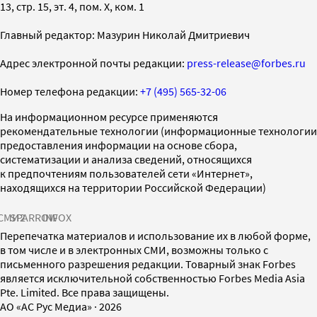
13, стр. 15, эт. 4, пом. X, ком. 1
Главный редактор: Мазурин Николай Дмитриевич
Адрес электронной почты редакции:
press-release@forbes.ru
Номер телефона редакции:
+7 (495) 565-32-06
На информационном ресурсе применяются
рекомендательные технологии (информационные технологии
предоставления информации на основе сбора,
систематизации и анализа сведений, относящихся
к предпочтениям пользователей сети «Интернет»,
находящихся на территории Российской Федерации)
СМИ2
SPARROW
INFOX
Перепечатка материалов и использование их в любой форме,
в том числе и в электронных СМИ, возможны только с
письменного разрешения редакции. Товарный знак Forbes
является исключительной собственностью Forbes Media Asia
Pte. Limited. Все права защищены.
AO «АС Рус Медиа»
·
2026