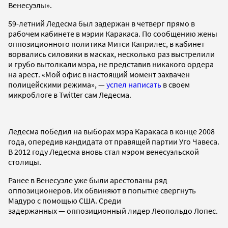
Венесуэлы».
59-летний Ледесма был задержан в четверг прямо в
рабочем кабинете в мэрии Каракаса. По сообщению жены
оппозиционного политика Митси Каприлес, в кабинет
ворвались силовики в масках, несколько раз выстрелили
и грубо вытолкали мэра, не представив никакого ордера
на арест. «Мой офис в настоящий момент захвачен
полицейскими режима», —
успел написать
в своем
микроблоге в Twitter сам Ледесма.
Ледесма победил на выборах мэра Каракаса в конце 2008
года, опередив кандидата от правящей партии Уго Чавеса.
В 2012 году Ледесма вновь стал мэром венесуэльской
столицы.
Ранее в Венесуэле уже были арестованы ряд
оппозиционеров. Их обвиняют в попытке свергнуть
Мадуро с помощью США. Среди
задержанных — оппозиционный лидер Леопольдо Лопес.