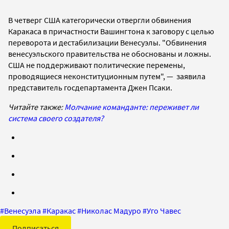
В четверг CША категорически отвергли обвинения
Каракаса в причастности Вашингтона к
заговору с целью
переворота и дестабилизации Венесуэлы.
"Обвинения
венесуэльского правительства не обоснованы и ложны.
США не поддерживают политические перемены,
проводящиеся неконституционным путем", —
заявила
представитель госдепартамента Джен Псаки.
Читайте также:
Молчание команданте: переживет ли
система своего создателя?
#
Венесуэла
#
Каракас
#
Николас Мадуро
#
Уго Чавес
Подписаться