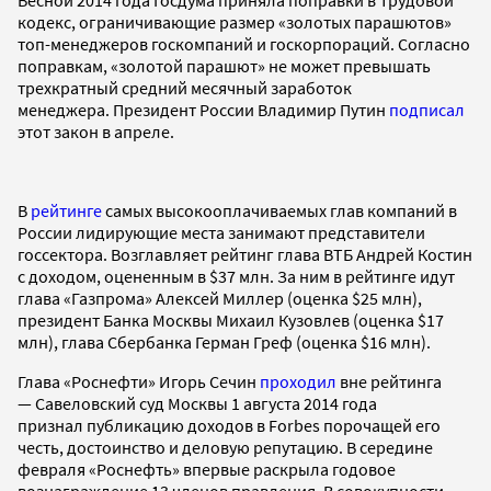
кодекс, ограничивающие размер «золотых парашютов»
топ-менеджеров госкомпаний и госкорпораций. Согласно
поправкам, «золотой парашют» не может превышать
трехкратный средний месячный заработок
менеджера. Президент России Владимир Путин
подписал
этот закон в апреле.
В
рейтинге
самых высокооплачиваемых глав компаний в
России лидирующие места занимают представители
госсектора. Возглавляет рейтинг глава ВТБ Андрей Костин
с доходом, оцененным в $37 млн. За ним в рейтинге идут
глава «Газпрома» Алексей Миллер (оценка $25 млн),
президент Банка Москвы Михаил Кузовлев (оценка $17
млн), глава Сбербанка Герман Греф (оценка $16 млн).
Глава «Роснефти» Игорь Сечин
проходил
вне рейтинга
— Савеловский суд Москвы 1 августа 2014 года
признал публикацию доходов в Forbes порочащей его
честь, достоинство и деловую репутацию. В середине
февраля «Роснефть» впервые раскрыла годовое
вознаграждение 13 членов правления. В совокупности