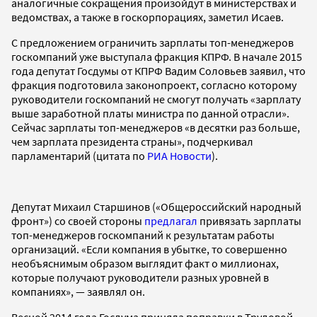
аналогичные сокращения произойдут в министерствах и
ведомствах, а также в госкорпорациях, заметил Исаев.
С предложением ограничить зарплаты топ-менеджеров
госкомпаний уже выступала фракция КПРФ. В начале 2015
года депутат Госдумы от КПРФ Вадим Соловьев заявил, что
фракция подготовила законопроект, согласно которому
руководители госкомпаний не смогут получать «зарплату
выше заработной платы министра по данной отрасли».
Сейчас зарплаты топ-менеджеров «в десятки раз больше,
чем зарплата президента страны», подчеркивал
парламентарий (цитата по
РИА Новости
).
Депутат Михаил Старшинов («Общероссийский народный
фронт») со своей стороны
предлагал
привязать зарплаты
топ-менеджеров госкомпаний к результатам работы
организаций. «Если компания в убытке, то совершенно
необъяснимым образом выглядит факт о миллионах,
которые получают руководители разных уровней в
компаниях», — заявлял он.
Весной 2014 года Госдума приняла поправки в Трудовой