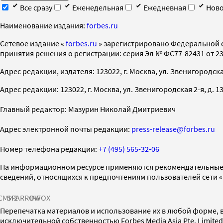
Все сразу
Еженедельная
Ежедневная
Ново
Наименование издания:
forbes.ru
Cетевое издание «
forbes.ru
» зарегистрировано Федеральной 
принятия решения о регистрации: серия Эл № ФС77-82431 от 23 
Адрес редакции, издателя: 123022, г. Москва, ул. Звенигородская 2-
Адрес редакции: 123022, г. Москва, ул. Звенигородская 2-я, д. 13, с
Главный редактор: Мазурин Николай Дмитриевич
Адрес электронной почты редакции:
press-release@forbes.ru
Номер телефона редакции:
+7 (495) 565-32-06
На информационном ресурсе применяются рекомендательные 
сведений, относящихся к предпочтениям пользователей сети 
СМИ2
SPARROW
INFOX
Перепечатка материалов и использование их в любой форме, в
исключительной собственностью Forbes Media Asia Pte. Limite