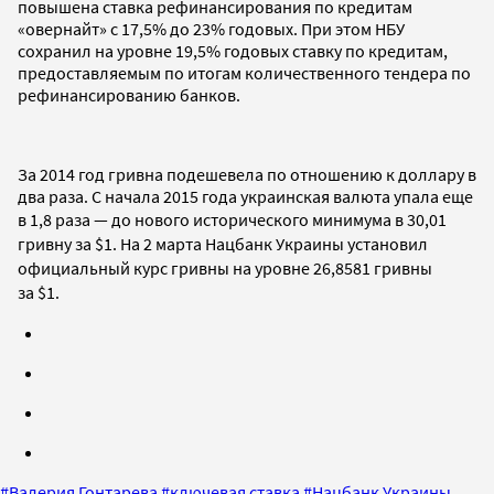
повышена ставка рефинансирования по кредитам
«овернайт» с 17,5% до 23% годовых. При этом НБУ
сохранил на уровне 19,5% годовых ставку по кредитам,
предоставляемым по итогам количественного тендера по
рефинансированию банков.
За 2014 год гривна подешевела по отношению к доллару в
два раза. С начала 2015 года украинская валюта упала еще
в 1,8 раза —
до нового исторического минимума в 30,01
гривну за
$1
. На 2 марта Нацбанк Украины установил
официальный курс гривны на уровне 26,8581 гривны
за
$1.
#
Валерия Гонтарева
#
ключевая ставка
#
Нацбанк Украины