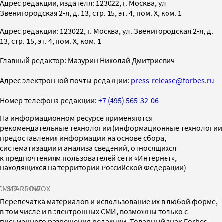
Адрес редакции, издателя: 123022, г. Москва, ул.
Звенигородская 2-я, д. 13, стр. 15, эт. 4, пом. X, ком. 1
Адрес редакции: 123022, г. Москва, ул. Звенигородская 2-я, д.
13, стр. 15, эт. 4, пом. X, ком. 1
Главный редактор: Мазурин Николай Дмитриевич
Адрес электронной почты редакции:
press-release@forbes.ru
Номер телефона редакции:
+7 (495) 565-32-06
На информационном ресурсе применяются
рекомендательные технологии (информационные технологии
предоставления информации на основе сбора,
систематизации и анализа сведений, относящихся
к предпочтениям пользователей сети «Интернет»,
находящихся на территории Российской Федерации)
СМИ2
SPARROW
INFOX
Перепечатка материалов и использование их в любой форме,
в том числе и в электронных СМИ, возможны только с
письменного разрешения редакции. Товарный знак Forbes