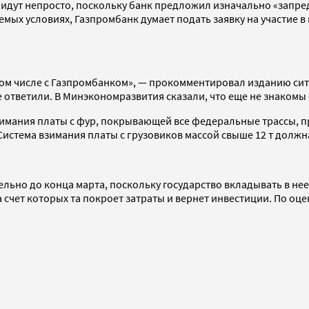
дут непросто, поскольку банк предложил изначально «запреде
мых условиях, Газпромбанк думает подать заявку на участие 
ом числе с Газпромбанком», — прокомментировал изданию сит
е ответили. В Минэкономразвития сказали, что еще не знакомы
зимания платы с фур, покрывающей все федеральные трассы, п
Система взимания платы с грузовиков массой свыше 12 т должна
но до конца марта, поскольку государство вкладывать в нее д
 счет которых та покроет затраты и вернет инвестиции. По оц