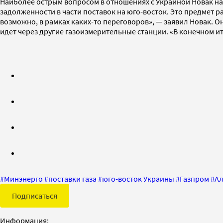
Наиболее острым вопросом в отношениях с Украиной Новак наз
задолженности в части поставок на юго-восток. Это предмет 
возможно, в рамках каких-то переговоров», — заявил Новак. Он
идет через другие газоизмерительные станции. «В конечном 
#
Минэнерго
#
поставки газа
#
юго-восток Украины
#
Газпром
#
Ал
Подписаться
Информация: