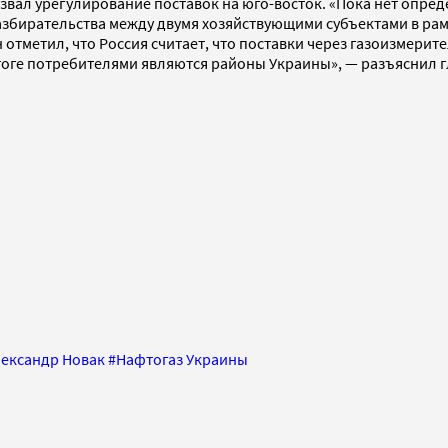
вал урегулирование поставок на юго-восток. «Пока нет опред
разбирательства между двумя хозяйствующими субъектами в рам
 отметил, что Россия считает, что поставки через газоизмерит
итоге потребителями являются районы Украины», — разъяснил 
ександр Новак
#
Нафтогаз Украины