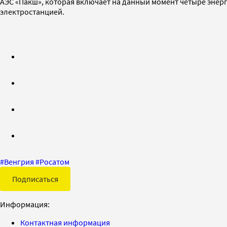
АЭС «Пакш», которая включает на данный момент четыре энер
электростанцией.
#
Венгрия
#
Росатом
Подписаться
Информация:
Контактная информация