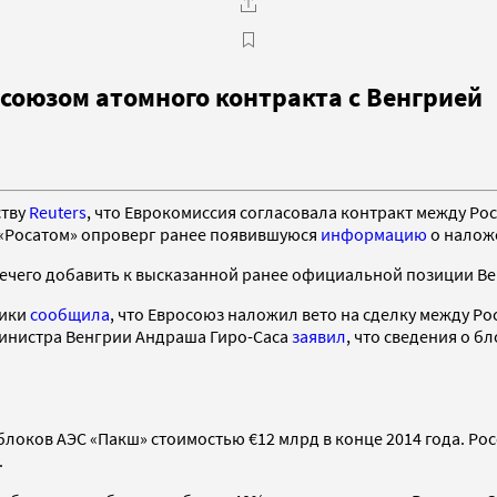
союзом атомного контракта с Венгрией
ству
Reuters
, что Еврокомиссия согласовала контракт между Ро
 «Росатом» опроверг ранее появившуюся
информацию
о наложе
нечего добавить к высказанной ранее официальной позиции Ве
ники
сообщила
, что Евросоюз наложил вето на сделку между Ро
инистра Венгрии Андраша Гиро-Саса
заявил
, что сведения о 
блоков АЭС «Пакш» стоимостью €12 млрд в конце 2014 года. Р
.