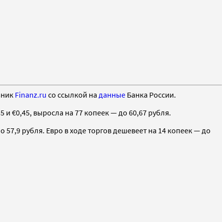
ьник
Finanz.ru
со ссылкой на
данные
Банка России.
и €0,45, выросла на 77 копеек — до 60,67 рубля.
о 57,9 рубля. Евро в ходе торгов дешевеет на 14 копеек — до