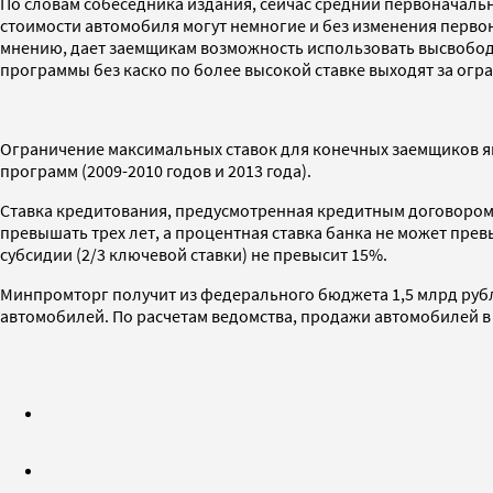
По словам собеседника издания, сейчас средний первоначальны
стоимости автомобиля могут немногие и без изменения перво
мнению, дает заемщикам возможность использовать высвободи
программы без каско по более высокой ставке выходят за огр
Ограничение максимальных ставок для конечных заемщиков я
программ (2009-2010 годов и 2013 года).
Ставка кредитования, предусмотренная кредитным договором, 
превышать трех лет, а процентная ставка банка не может прев
субсидии (2/3 ключевой ставки) не превысит 15%.
Минпромторг получит из федерального бюджета 1,5 млрд руб
автомобилей. По расчетам ведомства, продажи автомобилей в р