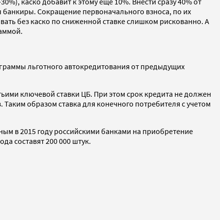
0%), каско добавит к этому еще 10%. Внести сразу 40% от
 банкиры. Сокращение первоначального взноса, по их
ать без каско по сниженной ставке слишком рискованно. А
аммой.
ограммы льготного автокредитования от предыдущих
ьими ключевой ставки ЦБ. При этом срок кредита не должен
. Таким образом ставка для конечного потребителя с учетом
ым в 2015 году российскими банками на приобретение
да составят 200 000 штук.