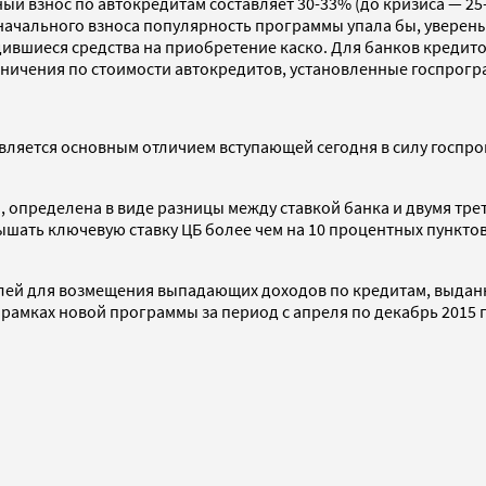
й взнос по автокредитам составляет 30-33% (до кризиса — 25-3
начального взноса популярность программы упала бы, уверены
вшиеся средства на приобретение каско. Для банков кредитов
аничения по стоимости автокредитов, установленные госпрогр
вляется основным отличием вступающей сегодня в силу госпр
определена в виде разницы между ставкой банка и двумя трет
ышать ключевую ставку ЦБ более чем на 10 процентных пунктов
лей для возмещения выпадающих доходов по кредитам, выданн
амках новой программы за период с апреля по декабрь 2015 го