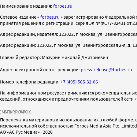
Наименование издания:
forbes.ru
Cетевое издание «
forbes.ru
» зарегистрировано Федеральной 
принятия решения о регистрации: серия Эл № ФС77-82431 от 23 
Адрес редакции, издателя: 123022, г. Москва, ул. Звенигородская 2-
Адрес редакции: 123022, г. Москва, ул. Звенигородская 2-я, д. 13, с
Главный редактор: Мазурин Николай Дмитриевич
Адрес электронной почты редакции:
press-release@forbes.ru
Номер телефона редакции:
+7 (495) 565-32-06
На информационном ресурсе применяются рекомендательные 
сведений, относящихся к предпочтениям пользователей сети 
СМИ2
SPARROW
INFOX
Перепечатка материалов и использование их в любой форме, в
исключительной собственностью Forbes Media Asia Pte. Limite
AO «АС Рус Медиа»
·
2026