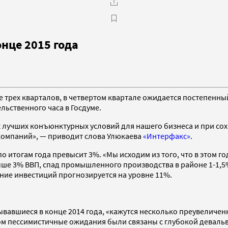
онце 2015 года
олее трех кварталов, в четвертом квартале ожидается постепен
льственного часа в Госдуме.
ых лучших конъюнктурных условий для нашего бизнеса и при с
компаний», — приводит слова Улюкаева
«Интерфакс»
.
о итогам года превысит 3%. «Мы исходим из того, что в этом 
 выше 3% ВВП, спад промышленного производства в районе 1-1,
ение инвестиций прогнозируется на уровне 11%.
ывавшиеся в конце 2014 года, «кажутся несколько преувеличе
гом пессимистичные ожидания были связаны с глубокой девальв