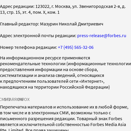
Адрес редакции: 123022, г. Москва, ул. Звенигородская 2-я, д.
13, стр. 15, эт. 4, пом. X, ком. 1
Главный редактор: Мазурин Николай Дмитриевич
Адрес электронной почты редакции:
press-release@forbes.ru
Номер телефона редакции:
+7 (495) 565-32-06
На информационном ресурсе применяются
рекомендательные технологии (информационные технологии
предоставления информации на основе сбора,
систематизации и анализа сведений, относящихся
к предпочтениям пользователей сети «Интернет»,
находящихся на территории Российской Федерации)
СМИ2
SPARROW
INFOX
Перепечатка материалов и использование их в любой форме,
в том числе и в электронных СМИ, возможны только с
письменного разрешения редакции. Товарный знак Forbes
является исключительной собственностью Forbes Media Asia
Pte. Limited. Все права защищены.