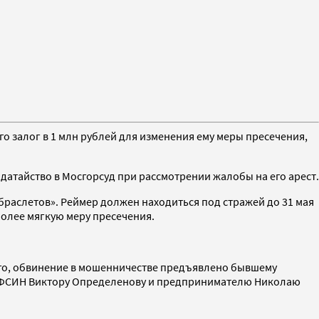
 залог в 1 млн рублей для изменения ему меры пресечения,
одатайство в Мосгорсуд при рассмотрении жалобы на его арест.
браслетов». Реймер должен находиться под стражей до 31 мая
более мягкую меру пресечения.
его, обвинение в мошенничестве предъявлено бывшему
) ФСИН Виктору Определенову и предпринимателю Николаю