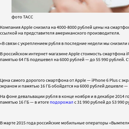
фото ТАСС
Компания Apple снизила на 4000-8000 рублей цены на смартфон
ссылкой на представителя американского производителя.
«В связи с укреплением рубля в последние недели мы снизили ц
В российском интернет-магазине Apple стоимость смартфона iPh
памятью 64 ГБ подешевел на 6000 рублей — до 55 990 рублей. 
Цена самого дорогого смартфона от Apple — iPhone 6 Plus с эк
экраном и памятью 16 ГБ обойдется на 6000 рублей дешевле — в 
На фоне девальвации рубля в конце ноября и в декабре 2014 г
памятью 16 ГБ — в итоге
подорожал
с 31 990 рублей до 53 990 
В марте 2015 года российские мобильные операторы «Вымпелк