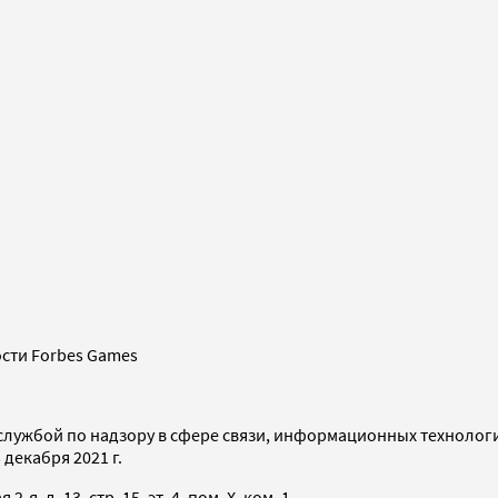
сти Forbes Games
службой по надзору в сфере связи, информационных технолог
декабря 2021 г.
я, д. 13, стр. 15, эт. 4, пом. X, ком. 1