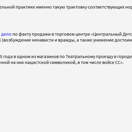
ельной практике именно такую трактовку соответствующих но
 дело
по факту продажи в торговом центре «Центральный Детс
 УК (возбуждение ненависти и вражды, а также унижение досто
015 года в одном из магазинов по Театральному проезду в гор
ной на них нацистской символикой, в том числе войск СС».