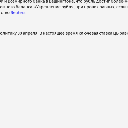
Ф и Всемирного банка в Вашингтоне, что рубль достиг более-
тежного баланса. «Укрепление рубля, при прочих равных, если
тство
Reuters
.
литику 30 апреля. В настоящее время ключевая ставка ЦБ рав