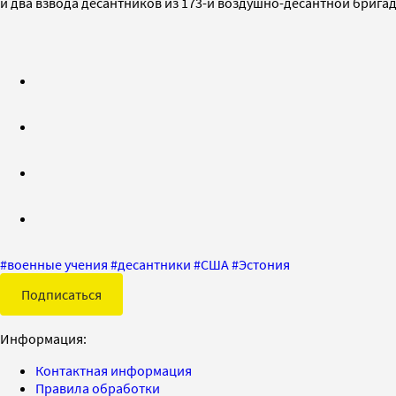
и два взвода десантников из 173-й воздушно-десантной брига
#
военные учения
#
десантники
#
США
#
Эстония
Подписаться
Информация:
Контактная информация
Правила обработки