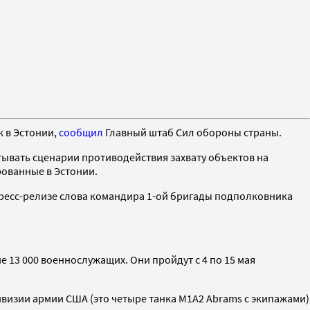
 в Эстонии,
сообщил
Главный штаб Сил обороны страны.
тывать сценарии противодействия захвату объектов на
рованные в Эстонии.
пресс-релизе слова командира 1-ой бригады подполковника
е 13 000 военнослужащих. Они пройдут с 4 по 15 мая
дивизии армии США (это четыре танка M1A2 Abrams с экипажами)