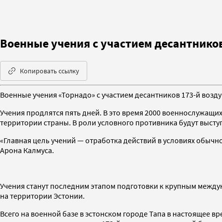
Военные учения с участием десантнико
Копировать ссылку
Военные учения «Торнадо» с участием десантников 173-й воз
Учения продлятся пять дней. В это время 2000 военнослужащи
территории страны. В роли условного противника будут выст
«Главная цель учений — отработка действий в условиях обыч
Арона Калмуса.
Учения станут последним этапом подготовки к крупным междуна
на территории Эстонии.
Всего на военной базе в эстонском городе Тапа в настоящее в