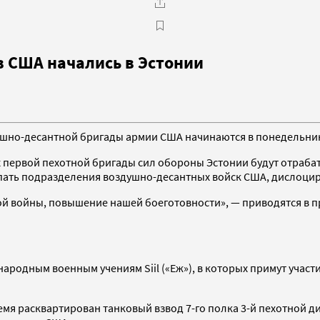
в США начались в Эстонии
душно-десантной бригады армии США начинаются в понедельник
х первой пехотной бригады сил обороны Эстонии будут отраба
упать подразделения воздушно-десантных войск США, дислоци
ной войны, повышение нашей боеготовности», — приводятся в 
родным военным учениям Siil («Еж»), в которых примут участи
ремя расквартирован танковый взвод 7-го полка 3-й пехотной 