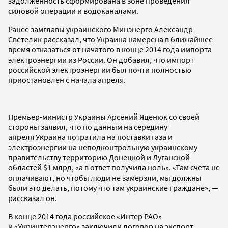
задолженность сформирована в зоне проведения
силовой операции и водоканалами.
Ранее замглавы украинского Минэнерго Александр
Светелик рассказал, что Украина намерена в ближайшее
время отказаться от начатого в конце 2014 года импорта
электроэнергии из России. Он добавил, что импорт
российской электроэнергии был почти полностью
приостановлен с начала апреля.
Премьер-министр Украины Арсений Яценюк со своей
стороны заявил, что по данным на середину
апреля Украина потратила на поставки газа и
электроэнергии на неподконтрольную украинскому
правительству территорию Донецкой и Луганской
областей $1 млрд, «а в ответ получила ноль». «Там счета не
оплачивают, но чтобы люди не замерзли, мы должны
были это делать, потому что там украинские граждане», —
рассказал он.
В конце 2014 года российcкое «Интер РАО»
и «Укринтерэнерго» заключили договор на экспорт