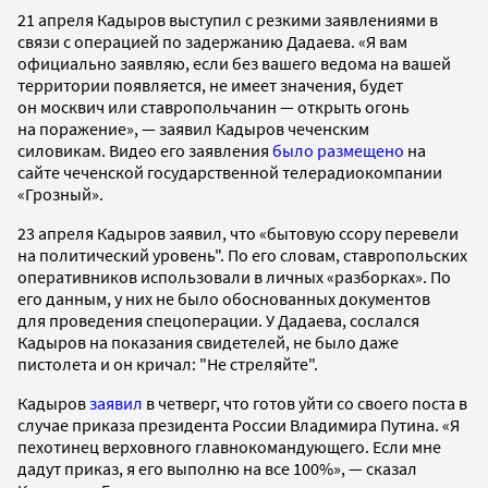
21 апреля Кадыров выступил с резкими заявлениями в
связи с операцией по задержанию Дадаева. «Я вам
официально заявляю, если без вашего ведома на вашей
территории появляется, не имеет значения, будет
он москвич или ставропольчанин — открыть огонь
на поражение», — заявил Кадыров чеченским
силовикам. Видео его заявления
было размещено
на
сайте чеченской государственной телерадиокомпании
«Грозный».
23 апреля Кадыров заявил, что «бытовую ссору перевели
на политический уровень". По его словам, ставропольских
оперативников использовали в личных «разборках». По
его данным, у них не было обоснованных документов
для проведения спецоперации. У Дадаева, сослался
Кадыров на показания свидетелей, не было даже
пистолета и он кричал: "Не стреляйте".
Кадыров
заявил
в четверг, что готов уйти со своего поста в
случае приказа президента России Владимира Путина. «Я
пехотинец верховного главнокомандующего. Если мне
дадут приказ, я его выполню на все 100%», — сказал