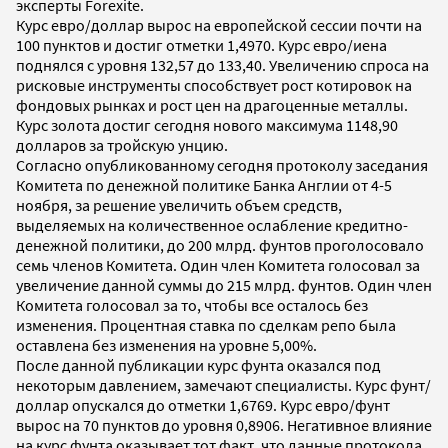
эксперты Forexite.
Курс евро/доллар вырос на европейской сессии почти на
100 пунктов и достиг отметки 1,4970. Курс евро/иена
поднялся с уровня 132,57 до 133,40. Увеличению спроса на
рисковые инструменты способствует рост котировок на
фондовых рынках и рост цен на драгоценные металлы.
Курс золота достиг сегодня нового максимума 1148,90
долларов за тройскую унцию.
Согласно опубликованному сегодня протоколу заседания
Комитета по денежной политике Банка Англии от 4-5
ноября, за решение увеличить объем средств,
выделяемых на количественное ослабление кредитно-
денежной политики, до 200 млрд. фунтов проголосовало
семь членов Комитета. Один член Комитета голосовал за
увеличение данной суммы до 215 млрд. фунтов. Один член
Комитета голосовал за то, чтобы все осталось без
изменения. Процентная ставка по сделкам репо была
оставлена без изменения на уровне 5,00%.
После данной публикации курс фунта оказался под
некоторым давлением, замечают специалисты. Курс фунт/
доллар опускался до отметки 1,6769. Курс евро/фунт
вырос на 70 пунктов до уровня 0,8906. Негативное влияние
на курс фунта оказывает тот факт, что данные протокола