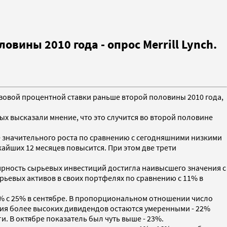
ины 2010 года - опрос Merrill Lynch.
азовой процентной ставки раньше второй половины 2010 года,
х высказали мнение, что это случится во второй половине
е значительного роста по сравнению с сегодняшними низкими
жайших 12 месяцев повысится. При этом две трети
ярность сырьевых инвестиций достигла наивысшего значения с
рьевых активов в своих портфелях по сравнению с 11% в
% с 25% в сентябре. В пропорциональном отношении число
ния более высоких дивидендов остаются умеренными - 22%
 В октябре показатель был чуть выше - 23%.