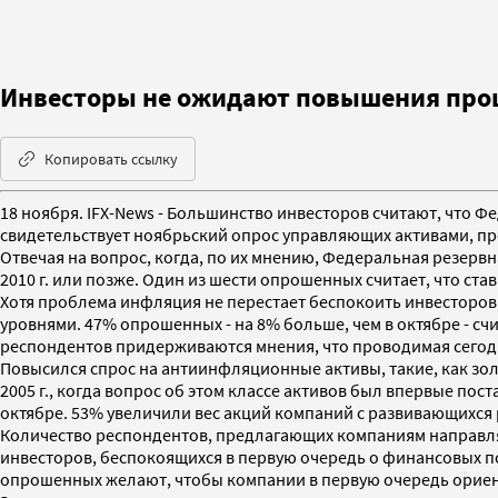
Инвесторы не ожидают повышения процен
Копировать ссылку
18 ноября. IFX-News - Большинство инвесторов считают, что 
свидетельствует ноябрьский опрос управляющих активами, пров
Отвечая на вопрос, когда, по их мнению, Федеральная резерв
2010 г. или позже. Один из шести опрошенных считает, что став
Хотя проблема инфляция не перестает беспокоить инвесторов,
уровнями. 47% опрошенных - на 8% больше, чем в октябре - сч
респондентов придерживаются мнения, что проводимая сегод
Повысился спрос на антиинфляционные активы, такие, как зо
2005 г., когда вопрос об этом классе активов был впервые п
октябре. 53% увеличили вес акций компаний с развивающихся 
Количество респондентов, предлагающих компаниям направля
инвесторов, беспокоящихся в первую очередь о финансовых по
опрошенных желают, чтобы компании в первую очередь ориенти