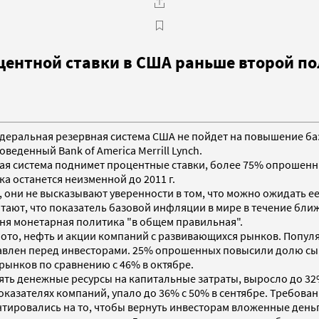
тной ставки в США раньше второй полов
Федеральная резервная система США не пойдет на повышение б
еденный Bank of America Merrill Lynch.
ная система поднимет процентные ставки, более 75% опрошенны
ка останется неизменной до 2011 г.
 они не высказывают уверенности в том, что можно ожидать е
итают, что показатель базовой инфляции в мире в течение бли
ня монетарная политика "в общем правильная".
лото, нефть и акции компаний с развивающихся рынков. Попул
оставлен перед инвесторами. 25% опрошенных повысили долю сы
рынков по сравнению с 46% в октябре.
ть денежные ресурсы на капитальные затраты, выросло до 32
казателях компаний, упало до 36% с 50% в сентябре. Требова
ровались на то, чтобы вернуть инвесторам вложенные деньги.