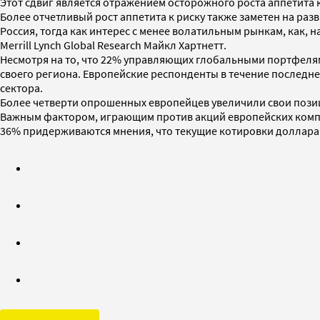
Этот сдвиг является отражением осторожного роста аппетита к
Более отчетливый рост аппетита к риску также заметен на ра
Россия, тогда как интерес с менее волатильным рынкам, как,
Merrill Lynch Global Research Майкл Хартнетт.
Несмотря на то, что 22% управляющих глобальными портфелям
своего региона. Европейские респонденты в течение последне
сектора.
Более четверти опрошенных европейцев увеличили свои пози
Важным фактором, играющим против акций европейских компан
36% придерживаются мнения, что текущие котировки доллара 