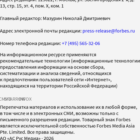
13, стр. 15, эт. 4, пом. X, ком. 1
Главный редактор: Мазурин Николай Дмитриевич
Адрес электронной почты редакции:
press-release@forbes.ru
Номер телефона редакции:
+7 (495) 565-32-06
На информационном ресурсе применяются
рекомендательные технологии (информационные технологии
предоставления информации на основе сбора,
систематизации и анализа сведений, относящихся
к предпочтениям пользователей сети «Интернет»,
находящихся на территории Российской Федерации)
СМИ2
SPARROW
INFOX
Перепечатка материалов и использование их в любой форме,
в том числе и в электронных СМИ, возможны только с
письменного разрешения редакции. Товарный знак Forbes
является исключительной собственностью Forbes Media Asia
Pte. Limited. Все права защищены.
AO «АС Рус Медиа»
·
2026