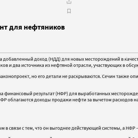
нт для нефтяников
на добавленный доход (НДД) для новых месторождений в каче
ов и два источника из нефтяной отрасли, участвующих в обсуж
законопроект, но его детали не раскрываются. Сечин также оп
на финансовый результат (НФР) для выработанных месторожден
НФР облагаются доходы продажи нефти за вычетом расходов на 
в связи с тем, что он выгоднее действующей системы, а НФР 