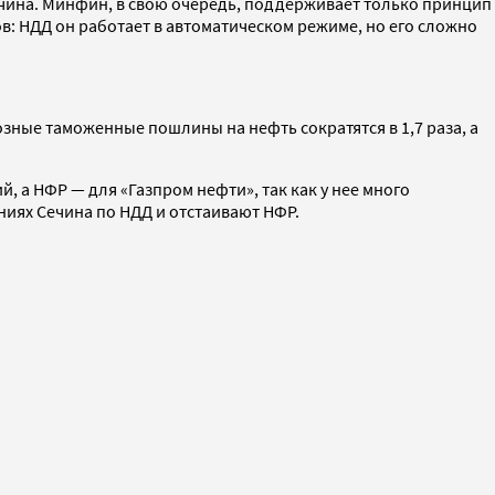
чина. Минфин, в свою очередь, поддерживает только принцип
в: НДД он работает в автоматическом режиме, но его сложно
зные таможенные пошлины на нефть сократятся в 1,7 раза, а
 а НФР — для «Газпром нефти», так как у нее много
ниях Сечина по НДД и отстаивают НФР.