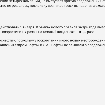
ений четырех компаний, не выступает против предложений Се
ство не решалось, поскольку возникает риск выпадения доходо
ствовать 1 января. В рамках нового правила за три года выво
возрастет в 1,7 раза и на газовый конденсат — в 6,5 раза.
снефти», поскольку у госкомпании много новых месторождений,
зались. «Газпром нефть» и «Башнефть» не слышали о предложе