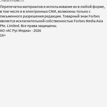
СМИ2
SPARROW
INFOX
Перепечатка материалов и использование их в любой форме,
в том числе и в электронных СМИ, возможны только с
письменного разрешения редакции. Товарный знак Forbes
является исключительной собственностью Forbes Media Asia
Pte. Limited. Все права защищены.
AO «АС Рус Медиа»
·
2026
16+