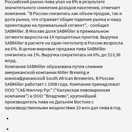
Российский рынок пива упал на 8% в результате
значительного снижения доходов населения, отмечает
компания. "В России снизились как объем продаж, так и
доля рынка, что отражает общее падение рынка и нашу
ориентацию на премиальный сегмент", - сообщил
SABMiller. В Москве доля SABMiller в премиальном
сегменте выросла на 14 процентных пунктов. Выручка
SABMiller в расчете на один гектолитр в России возросла
на 6%. В целом мировые продажи пива SABMiller
снизились на 1%. Выручка сократилась на 6%, до $13,36
млрд.
Компания SABMiller образована путем слияния
американской компании Miller Brewing и
южноафриканской South African Breweries. В России
SABMiller работает с 1998 года. Компании принадлежат
ООО "САБ Миллер Рус" ("Калужская пивоваренная
компания") и ООО "Владпиво", крупнейший
производитель пива на Дальнем Востоке с
производственными мощностями 10 млн дал пива в год.