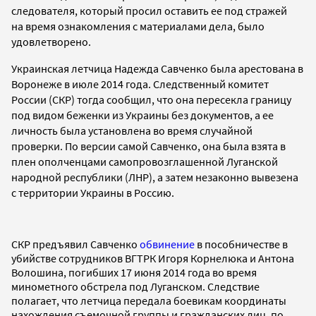
следователя, который просил оставить ее под стражей
на время ознакомления с материалами дела, было
удовлетворено.
Украинская летчица Надежда Савченко была арестована в
Воронеже в июле 2014 года. Следственный комитет
России (СКР) тогда сообщил, что она пересекла границу
под видом беженки из Украины без документов, а ее
личность была установлена во время случайной
проверки. По версии самой Савченко, она была взята в
плен ополченцами самопровозглашенной Луганской
народной республики (ЛНР), а затем незаконно вывезена
с территории Украины в Россию.
СКР предъявил Савченко
обвинение
в пособничестве в
убийстве сотрудников ВГТРК Игоря Корнелюка и Антона
Волошина, погибших 17 июня 2014 года во время
минометного обстрела под Луганском. Следствие
полагает, что летчица передала боевикам координаты
нахождения съемочной группы и гражданских лиц, по