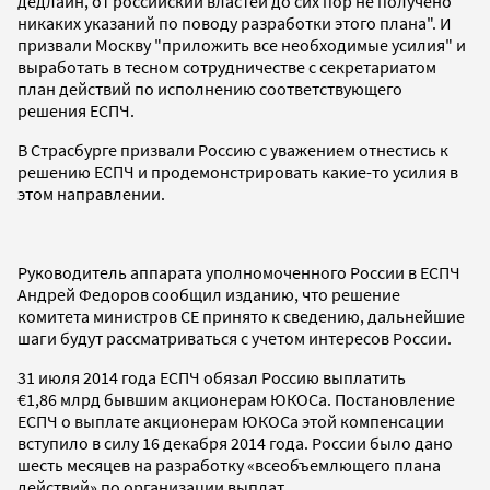
дедлайн, от российский властей до сих пор не получено
никаких указаний по поводу разработки этого плана". И
призвали Москву "приложить все необходимые усилия" и
выработать в тесном сотрудничестве с секретариатом
план действий по исполнению соответствующего
решения ЕСПЧ.
В Страсбурге призвали Россию с уважением отнестись к
решению ЕСПЧ и продемонстрировать какие-то усилия в
этом направлении.
Руководитель аппарата уполномоченного России в ЕСПЧ
Андрей Федоров сообщил изданию, что решение
комитета министров СЕ принято к сведению, дальнейшие
шаги будут рассматриваться с учетом интересов России.
31 июля 2014 года ЕСПЧ обязал Россию выплатить
€1,86 млрд бывшим акционерам ЮКОСа. Постановление
ЕСПЧ о выплате акционерам ЮКОСа этой компенсации
вступило в силу 16 декабря 2014 года. России было дано
шесть месяцев на разработку «всеобъемлющего плана
действий» по организации выплат.