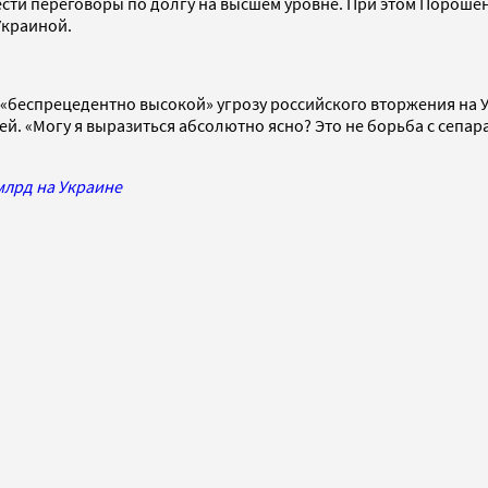
ести переговоры по долгу на высшем уровне. При этом Пороше
Украиной.
«беспрецедентно высокой» угрозу российского вторжения на У
ей. «Могу я выразиться абсолютно ясно? Это не борьба с сепа
млрд на Украине