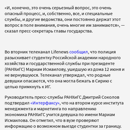
«И, конечно, это очень серьезный вопрос, это очень
опасный процесс, и, собственно, все, и специальные
службы, и другие ведомства, они постоянно держат этот
вопрос в поле внимания, очень многие им занимаются», —
сказал пресс-секретарь главы государства.
Во вторник телеканал Lifenews
сообщил
, что полиция
разыскивает студентку Российской академии народного
хозяйства и государственной службы при президенте
(РАНХиГС) Мариам Исмаилову, ушедшую из дома 12 июня и
не вернувшуюся. Телеканал утверждал, что родные
девушки опасаются, что она могла бежать в Сирию с
целью примкнуть к ИГ.
Руководитель пресс-службы РАНХиГС Дмитрий Соколов
подтвердил
«Интерфаксу»
, что на втором курсе института
менеджмента и маркетинга по направлению
экономика РАНХиГС учится девушка по имени Мариам
Исмаилова. Он отметил, что в вузе проверяют
информацию о возможном выезде студентки за границу.