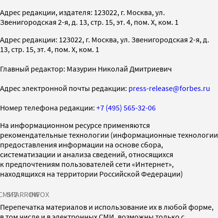
Адрес редакции, издателя: 123022, г. Москва, ул.
Звенигородская 2-я, д. 13, стр. 15, эт. 4, пом. X, ком. 1
Адрес редакции: 123022, г. Москва, ул. Звенигородская 2-я, д.
13, стр. 15, эт. 4, пом. X, ком. 1
Главный редактор: Мазурин Николай Дмитриевич
Адрес электронной почты редакции:
press-release@forbes.ru
Номер телефона редакции:
+7 (495) 565-32-06
На информационном ресурсе применяются
рекомендательные технологии (информационные технологии
предоставления информации на основе сбора,
систематизации и анализа сведений, относящихся
к предпочтениям пользователей сети «Интернет»,
находящихся на территории Российской Федерации)
СМИ2
SPARROW
INFOX
Перепечатка материалов и использование их в любой форме,
в том числе и в электронных СМИ, возможны только с