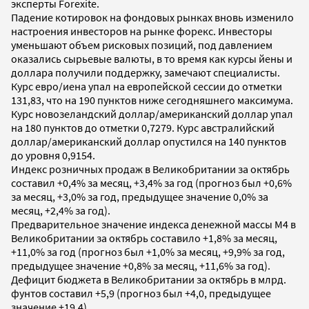
эксперты Forexite.
Падение котировок на фондовых рынках вновь изменило
настроения инвесторов на рынке форекс. Инвесторы
уменьшают объем рисковых позиций, под давлением
оказались сырьевые валюты, в то время как курсы йены и
доллара получили поддержку, замечают специалисты.
Курс евро/иена упал на европейской сессии до отметки
131,83, что на 190 пунктов ниже сегодняшнего максимума.
Курс новозеландский доллар/американский доллар упал
на 180 пунктов до отметки 0,7279. Курс австралийский
доллар/американский доллар опустился на 140 пунктов
до уровня 0,9154.
Индекс розничных продаж в Великобритании за октябрь
составил +0,4% за месяц, +3,4% за год (прогноз был +0,6%
за месяц, +3,0% за год, предыдущее значение 0,0% за
месяц, +2,4% за год).
Предварительное значение индекса денежной массы М4 в
Великобритании за октябрь составило +1,8% за месяц,
+11,0% за год (прогноз был +1,0% за месяц, +9,9% за год,
предыдущее значение +0,8% за месяц, +11,6% за год).
Дефицит бюджета в Великобритании за октябрь в млрд.
фунтов составил +5,9 (прогноз был +4,0, предыдущее
значение +19,4).