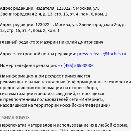
Адрес редакции, издателя: 123022, г. Москва, ул.
Звенигородская 2-я, д. 13, стр. 15, эт. 4, пом. X, ком. 1
Адрес редакции: 123022, г. Москва, ул. Звенигородская 2-я, д.
13, стр. 15, эт. 4, пом. X, ком. 1
Главный редактор: Мазурин Николай Дмитриевич
Адрес электронной почты редакции:
press-release@forbes.ru
Номер телефона редакции:
+7 (495) 565-32-06
На информационном ресурсе применяются
рекомендательные технологии (информационные технологии
предоставления информации на основе сбора,
систематизации и анализа сведений, относящихся
к предпочтениям пользователей сети «Интернет»,
находящихся на территории Российской Федерации)
СМИ2
SPARROW
INFOX
Перепечатка материалов и использование их в любой форме,
в том числе и в электронных СМИ, возможны только с