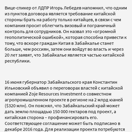
Вице-спикер от ЛДПР Игорь Лебедев напомнил, что одним
из пунктов договора является требование китайской
стороны брать на работу только китайцев, в связи с чем
компания просит облегчить визовый и пограничный
контроль для сотрудников. Он назвал это «огромной
геополитической ошибкой», которая способна привести к
тому, что вскоре граждан Китая в Забайкалье станет
больше, чем россиян, затем они войдут во власть и через
20 лет заявят, что Забайкалье является частью китайской
республики.
16 июня губернатор Забайкальского края Константин
Ильковский объявил о переговорах властей с китайской
компанией Zoje Resources Investment о совместном
агропромышленном проекте в регионе на 2 млрд юаней
($320 млн). Он пояснял, что Забайкальский край может
дать землю площадью 150 000 гектаров под проект, а
китайская сторона – профинансировать его.
Соответствующее соглашение может быть подписано в
декабре 2016 года. Для реализации проекта потребуются