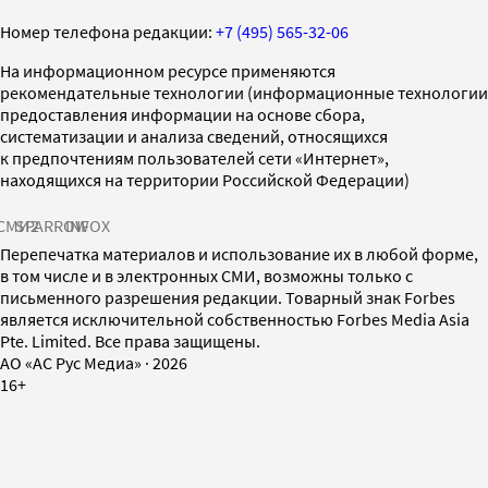
Номер телефона редакции:
+7 (495) 565-32-06
На информационном ресурсе применяются
рекомендательные технологии (информационные технологии
предоставления информации на основе сбора,
систематизации и анализа сведений, относящихся
к предпочтениям пользователей сети «Интернет»,
находящихся на территории Российской Федерации)
СМИ2
SPARROW
INFOX
Перепечатка материалов и использование их в любой форме,
в том числе и в электронных СМИ, возможны только с
письменного разрешения редакции. Товарный знак Forbes
является исключительной собственностью Forbes Media Asia
Pte. Limited. Все права защищены.
AO «АС Рус Медиа»
·
2026
16+