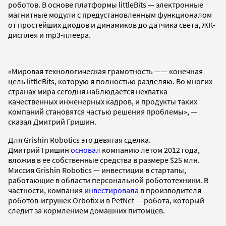
роботов. В основе платформы littleBits — электронные
магнитные модули с предустановленным функционалом
от простейших диодов и динамиков до датчика света, ЖК-
дисплея и mp3-плеера.
«Мировая технологическая грамотность —— конечная
цель littleBits, которую я полностью разделяю. Во многих
странах мира сегодня наблюдается нехватка
качественных инженерных кадров, и продукты таких
компаний становятся частью решения проблемы», —
сказал Дмитрий Гришин.
Для Grishin Robotics это девятая сделка.
Дмитрий Гришин
основал
компанию летом 2012 года,
вложив в ее собственные средства в размере $25 млн.
Миссия Grishin Robotics — инвестиции в стартапы,
работающие в области персональной робототехники. В
частности, компания
инвестировала
в производителя
роботов-игрушек Orbotix и в PetNet — робота, который
следит за кормлением домашних питомцев.