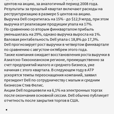
центов на акцию, за аналогичный период 2008 года.
Результаты за прошлый квартал включают расходы на
реструктуризацию в размере 5 центов на акцию.
Выручка Dell сократилась на 15% - до $12,9 млрд, при этом
выручка от реализации продукции упала на 17%.
По сравнению со вторым финкварталом прибыль
уменьшилась на 29%, однако выручка выросла на 1%.
Валовая рентабельность Dell упала с 18,8% до 17,3%.
Dell прогнозирует рост выручки в четвертом финквартале
по сравнению с августом-октябрем этого года.
Также компания ожидает восстановления роста выручки в
Азиатско-Тихоокеанском регионе, преимущественно за
счет предприятий малого и среднего бизнеса, уже
начиная с этого квартала. В следующем году в АТР
ускорятся темпы переоснащения компаний, заявил
президент Dell по сотрудничеству с малым и средним
бизнесом Стив Фелис.
Акции Dell подешевели на 6,1% на электронных торгах
после окончания основной сессии. Dell обычно публикует
отчетность после закрытия торгов в США.