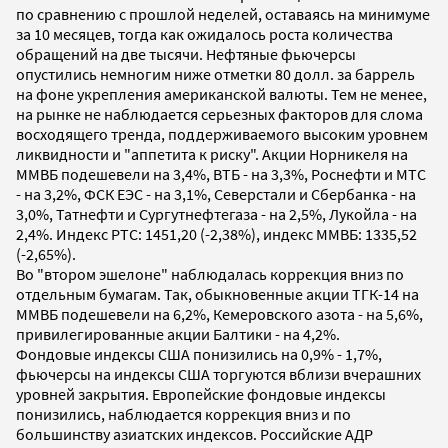
по сравнению с прошлой неделей, оставаясь на минимуме
за 10 месяцев, тогда как ожидалось роста количества
обращений на две тысячи. Нефтяные фьючерсы
опустились немногим ниже отметки 80 долл. за баррель
на фоне укрепления американской валюты. Тем не менее,
на рынке не наблюдается серьезных факторов для слома
восходящего тренда, поддерживаемого высоким уровнем
ликвидности и "аппетита к риску". Акции Норникеля на
ММВБ подешевели на 3,4%, ВТБ - на 3,3%, Роснефти и МТС
- на 3,2%, ФСК ЕЭС - на 3,1%, Северстали и Сбербанка - на
3,0%, Татнефти и Сургутнефтегаза - на 2,5%, Лукойла - на
2,4%. Индекс РТС: 1451,20 (-2,38%), индекс ММВБ: 1335,52
(-2,65%).
Во "втором эшелоне" наблюдалась коррекция вниз по
отдельным бумагам. Так, обыкновенные акции ТГК-14 на
ММВБ подешевели на 6,2%, Кемеровского азота - на 5,6%,
привилегированные акции Балтики - на 4,2%.
Фондовые индексы США понизились на 0,9% - 1,7%,
фьючерсы на индексы США торгуются вблизи вчерашних
уровней закрытия. Европейские фондовые индексы
понизились, наблюдается коррекция вниз и по
большинству азиатских индексов. Российские АДР