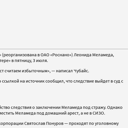
 (реорганизована в ОАО «Роснано») Леонида Меламеда,
ере» в пятницу, 3 июля.
ест считаем избыточным», — написал Чубайс.
 ссылкой на источник сообщил, что следствие выйдет в суд с
айство следствия о заключении Меламеда под стражу. Однако
оместить Меламеда под домашний арест, а не в СИЗО.
корпорации Святослав Понуров — проходят по уголовному