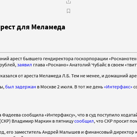
рест для Меламеда
ний арест бывшего гендиректора госкорпорации «Роснанотех»
 рублей,
заявил
глава «Роснано» Анатолий Чубайс в своем «твитт
казался от ареста Меламеда Л.Б. Тем не менее, и домашний ар
ды,
был задержан
в Москве 2 июля. В тот же день
«Интерфакс»
со
а Фадеева сообщила «Интерфаксу», что в суд поступило ходат
(СКР) Владимир Маркин в пятницу
сообщил
, что СКР просит п
д, его заместитель Андрей Малышев и финансовый директор 