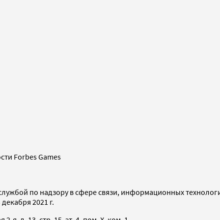
сти Forbes Games
службой по надзору в сфере связи, информационных технолог
декабря 2021 г.
я, д. 13, стр. 15, эт. 4, пом. X, ком. 1