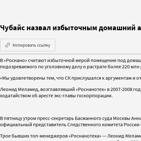
Чубайс назвал избыточным домашний а
Копировать ссылку
В «Роснано» считают избыточной мерой помещение под домаш
подозреваемого по уголовному делу о растрате более 220 млн
«Мы удовлетворены тем, что СК прислушался к аргументам и от
Леонид Меламед, возглавлявший «Роснанотех» в 2007-2008 го
ходатайством об аресте экс-главы госкорпорации.
В пятницу утром пресс-секретарь Басманного суда Москвы Анн
официальный представитель Следственного комитета России 
Трое бывших топ-менеджеров «Роснанотеха» — Леонид Меламе