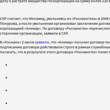
делу о растрате имущества госкорпорации на сумму более 220 
СКР считает, что Меламед, увольняясь из «Роснанотеха» в 2008
Понурова, а после увольнения организовал заключение дого
корпорацией «Алемар». По договору «Роснанотех» перечислил 
сторонние организации, заявили в СКР.
В «Роснано» 2 июля
заявили
, что «Алемар» получил договор п
подписанию договора действовали строго в рамках служебных 
полагать, что в результате этого договора «Роснанотех» поне