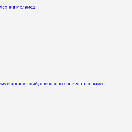
Леонид Меламед
изму и организаций, признанных нежелательными