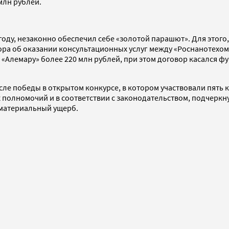
млн рублей.
 году, незаконно обеспечил себе «золотой парашют». Для этого
вора об оказании консультационных услуг между «Роснанотех
«Алемару» более 220 млн рублей, при этом договор касался ф
осле победы в открытом конкурсе, в котором участвовали пять
полномочий и в соответствии с законодательством, подчеркнул
с материальный ущерб.