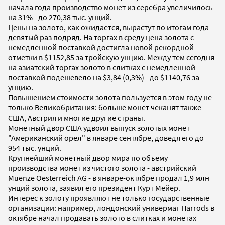
начала года производство монет из серебра увеличилось
на 31% - до 270,38 тыс. унций.
Цены на золото, как ожидается, вырастут по итогам года
девятый раз подряд. На торгах в среду цена золота с
немедленной поставкой достигла новой рекордной
отметки в $1152,85 за тройскую унцию. Между тем сегодня
на азиатский торгах золото в слитках с немедленной
поставкой подешевело на $3,84 (0,3%) - до $1140,76 за
унцию.
Повышением стоимости золота пользуется в этом году не
только Великобритания: больше монет чеканят также
США, Австрия и многие другие страны.
Монетный двор США удвоил выпуск золотых монет
"Американский орел" в январе сентябре, доведя его до
954 тыс. унций.
Крупнейший монетный двор мира по объему
производства монет из чистого золота - австрийский
Muenze Oesterreich AG - в январе-октябре продал 1,9 млн
унций золота, заявил его президент Курт Мейер.
Интерес к золоту проявляют не только государственные
организации: например, лондонский универмаг Harrods в
октябре начал продавать золото в слитках и монетах