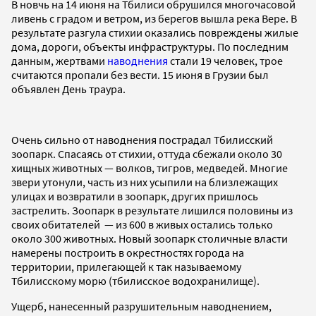
В новчь на 14 июня на Тбилиси обрушился многочасовой
ливень с градом и ветром, из берегов вышла река Вере. В
результате разгула стихии оказались повреждены жилые
дома, дороги, объекты инфраструктуры. По последним
данным, жертвами
наводнения
стали 19 человек, трое
считаются пропали без вести. 15 июня в Грузии был
объявлен День траура.
Очень сильно от наводнения пострадал Тбилисский
зоопарк. Спасаясь от стихии, оттуда сбежали около 30
хищных животных — волков, тигров, медведей. Многие
звери утонули, часть из них усыпили на близлежащих
улицах и возвратили в зоопарк, других пришлось
застрелить. Зоопарк в результате лишился половины из
своих обитателей — из 600 в живых остались только
около 300 животных. Новый зоопарк столичные власти
намерены построить в окрестностях города на
территории, прилегающей к так называемому
Тбилисскому морю (тбилисское водохранилище).
Ущерб, нанесенный разрушительным наводнением,