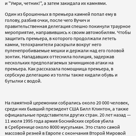
и "Умри, четник!", а затем закидала их камнями.
Один из брошенных в премьера камней попал ему в
голову, разбив очки, после чего Вучич и
правительственная делегация спешно покинули траурное
мероприятие, направившись к своим автомобилям. Чтобы
защитить премьера, в которого продолжали лететь
камни, телохранители раскрыли вокруг него
пуленепробиваемые мешки и держали над его головой
зонтик. Нападавших оттеснила полиция, задержав
нескольких предполагаемых зачинщиков атаки на
премьера. Как рассказала помощница премьера, в
сербскую делегацию из толпы также кидали обувь и
бутылки с водой.
На памятной церемонии собрались около 20 000 человек,
среди них бывший президент США Билл Клинтон, а также
официальные представители других стран. 20 лет назад —
11 июля 1995 года армия боснийских сербов убила
в Сребренице около 8000 мусульман. Это стало самой
массовой резней в Европе с окончания Второй Мировой