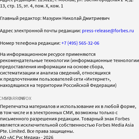
13, стр. 15, эт. 4, пом. X, ком. 1
Главный редактор: Мазурин Николай Дмитриевич
Адрес электронной почты редакции:
press-release@forbes.ru
Номер телефона редакции:
+7 (495) 565-32-06
На информационном ресурсе применяются
рекомендательные технологии (информационные технологии
предоставления информации на основе сбора,
систематизации и анализа сведений, относящихся
к предпочтениям пользователей сети «Интернет»,
находящихся на территории Российской Федерации)
СМИ2
SPARROW
INFOX
Перепечатка материалов и использование их в любой форме,
в том числе и в электронных СМИ, возможны только с
письменного разрешения редакции. Товарный знак Forbes
является исключительной собственностью Forbes Media Asia
Pte. Limited. Все права защищены.
AO «АС Рус Медиа»
·
2026