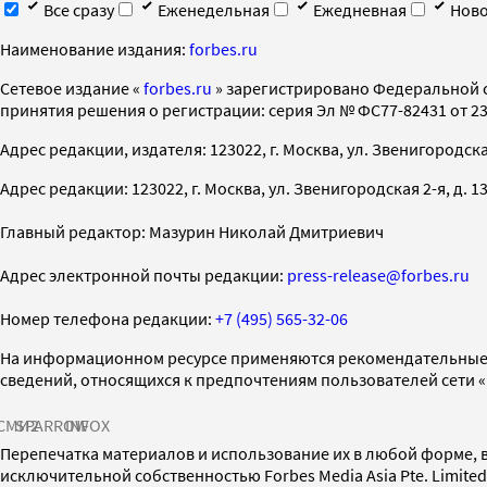
Все сразу
Еженедельная
Ежедневная
Ново
Наименование издания:
forbes.ru
Cетевое издание «
forbes.ru
» зарегистрировано Федеральной 
принятия решения о регистрации: серия Эл № ФС77-82431 от 23 
Адрес редакции, издателя: 123022, г. Москва, ул. Звенигородская 2-
Адрес редакции: 123022, г. Москва, ул. Звенигородская 2-я, д. 13, с
Главный редактор: Мазурин Николай Дмитриевич
Адрес электронной почты редакции:
press-release@forbes.ru
Номер телефона редакции:
+7 (495) 565-32-06
На информационном ресурсе применяются рекомендательные 
сведений, относящихся к предпочтениям пользователей сети 
СМИ2
SPARROW
INFOX
Перепечатка материалов и использование их в любой форме, в
исключительной собственностью Forbes Media Asia Pte. Limite