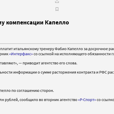
му компенсации Капелло
латит итальянскому тренеру Фабио Капелло за досрочное раст
орник
«Интерфакс»
со ссылкой на исполняющего обязанности г
тавляют», — приводит агентство его слова.
ности информации о сумме расторжения контракта и РФС раск
пелло по соглашению сторон.
лн рублей, сообщило во вторник агентство
«Р-Спорт»
со ссылко