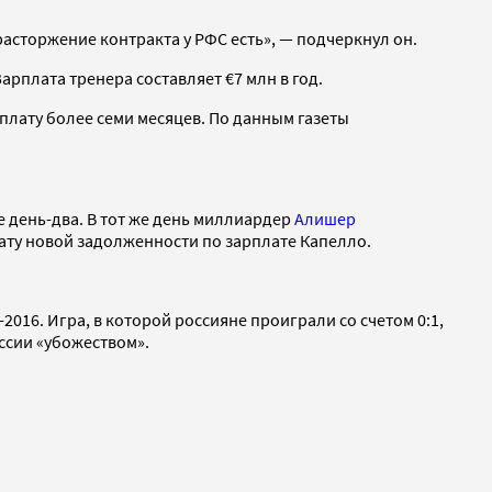
асторжение контракта у РФС есть», — подчеркнул он.
арплата тренера составляет €7 млн в год.
плату более семи месяцев. По данным газеты
 день-два. В тот же день миллиардер
Алишер
ату новой задолженности по зарплате Капелло.
016. Игра, в которой россияне проиграли со счетом 0:1,
ссии «убожеством».