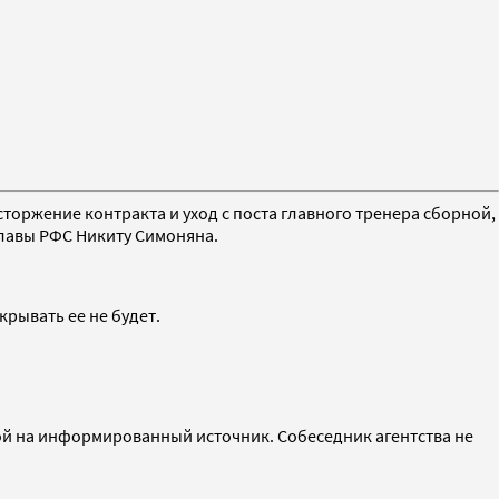
оржение контракта и уход с поста главного тренера сборной,
лавы РФС Никиту Симоняна.
рывать ее не будет.
й на информированный источник. Собеседник агентства не