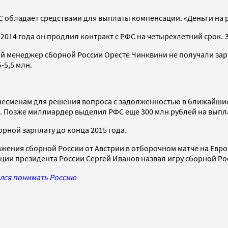
С обладает средствами для выплаты компенсации. «Деньги на р
2014 года он продлил контракт с РФС на четырехлетний срок. З
ный менеджер сборной России Оресте Чинквини не получали зар
-5,5 млн.
несменам для решения вопроса с задолженностью в ближайшие
. Позже миллиардер выделил РФС еще 300 млн рублей на выпл
орной зарплату до конца 2015 года.
жения сборной России от Австрии в отборочном матче на Евро-2
ации президента России Сергей Иванов назвал игру сборной Ро
ился понимать Россию