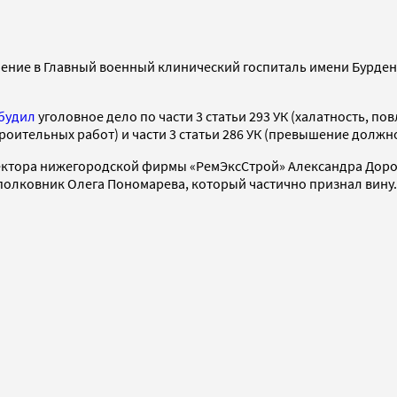
чение в Главный военный клинический госпиталь имени Бурде
будил
уголовное дело по части 3 статьи 293 УК (халатность, по
троительных работ) и части 3 статьи 286 УК (превышение долж
ктора нижегородской фирмы «РемЭксСтрой» Александра Дороф
полковник Олега Пономарева, который частично признал вину.