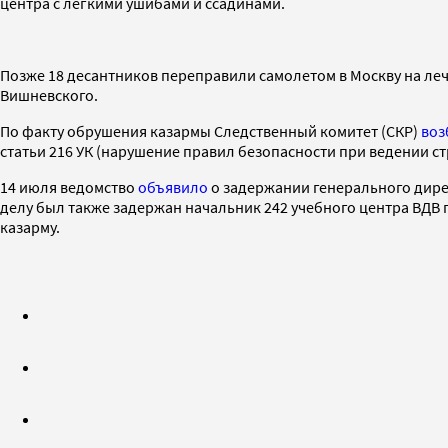
центра с легкими ушибами и ссадинами.
Позже 18 десантников переправили самолетом в Москву на ле
Вишневского.
По факту обрушения казармы Следственный комитет (СКР)
воз
статьи 216 УК (нарушение правил безопасности при ведении с
14 июля ведомство
объявило
о задержании генерального дире
делу был также задержан начальник 242 учебного центра ВДВ 
казарму.