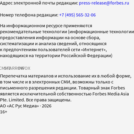
Адрес электронной почты редакции:
press-release@forbes.ru
Номер телефона редакции:
+7 (495) 565-32-06
На информационном ресурсе применяются
рекомендательные технологии (информационные технологии
предоставления информации на основе сбора,
систематизации и анализа сведений, относящихся
к предпочтениям пользователей сети «Интернет»,
находящихся на территории Российской Федерации)
СМИ2
SPARROW
INFOX
Перепечатка материалов и использование их в любой форме,
в том числе и в электронных СМИ, возможны только с
письменного разрешения редакции. Товарный знак Forbes
является исключительной собственностью Forbes Media Asia
Pte. Limited. Все права защищены.
AO «АС Рус Медиа»
·
2026
16+